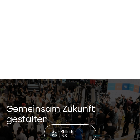
News
1.12.2025
European Business Award für milon
Mehr lesen
Gemeinsam Zukunft
gestalten
SCHREIBEN
SIE UNS